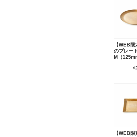
【WEB限
のプレー
M（125m
¥
【WEB限