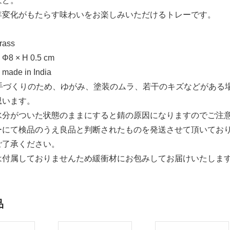
ほど。
年変化がもたらす味わいをお楽しみいただけるトレーです。
ass
 × H 0.5 cm
de in India
点手づくりのため、ゆがみ、塗装のムラ、若干のキズなどがある
思います。
水分がついた状態のままにすると錆の原因になりますのでご注
ーにて検品のうえ良品と判断されたものを発送させて頂いてお
ご了承ください。
は付属しておりませんため緩衝材にお包みしてお届けいたしま
品