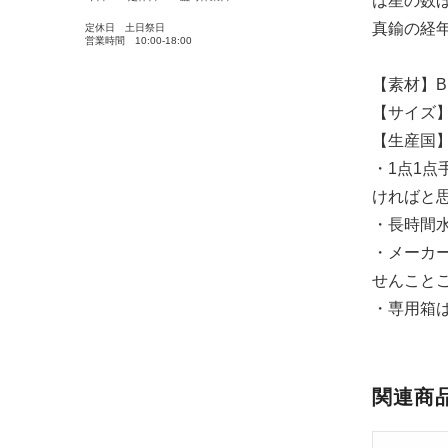
は星の数
真鍮の経
定休日 土日祭日
営業時間 10:00-18:00
【素材】Br
【サイズ】Φ8
【生産国】ma
・1点1
ければと
・長時間
・メーカ
せんこと
・専用箱
関連商