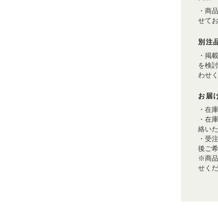
・商
せて
別注
・掲
を検
わせ
お届
・在
・在
絡い
・受
後ご
※商
せく