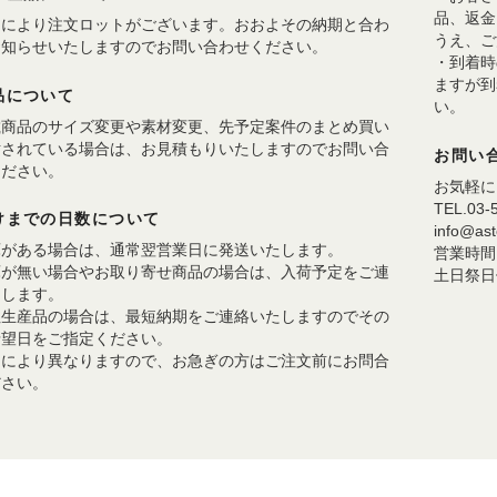
品、返金
品により注文ロットがございます。おおよその納期と合わ
うえ、ご
お知らせいたしますのでお問い合わせください。
・到着時
ますが到
品について
い。
載商品のサイズ変更や素材変更、先予定案件のまとめ買い
討されている場合は、お見積もりいたしますのでお問い合
お問い
ください。
お気軽に
TEL.03-
けまでの日数について
info@aste
庫がある場合は、通常翌営業日に発送いたします。
営業時間 1
庫が無い場合やお取り寄せ商品の場合は、入荷予定をご連
土日祭日
たします。
注生産品の場合は、最短納期をご連絡いたしますのでその
希望日をご指定ください。
品により異なりますので、お急ぎの方はご注文前にお問合
ださい。