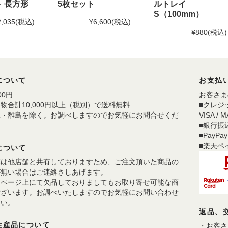
 長方形
5枚セット
ルトレイ
S（100mm）
2,035
(税込)
¥6,600
(税込)
¥880
(税込)
について
お支払
00円
お客さま
物合計10,000円以上（税別）で送料無料
■クレジ
縄・離島を除く。お調べしますのでお気軽にお問合せくだ
VISA / 
。
■銀行振
■PayPay
■楽天ペ
について
庫は他店舗と共有しておりますため、ご注文頂いた商品の
が無い場合はご連絡さしあげます。
品ページ上にて欠品しておりましてもお取り寄せ可能な商
ございます。お調べいたしますのでお気軽にお問い合わせ
さい。
返品、
生産品について
・お客さ