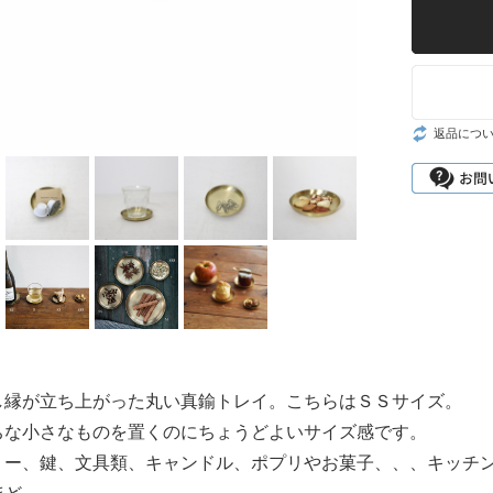
家具
照明
SALE
返品につ
し縁が立ち上がった丸い真鍮トレイ。こちらはＳＳサイズ。
ちな小さなものを置くのにちょうどよいサイズ感です。
リー、鍵、文具類、キャンドル、ポプリやお菓子、、、キッチ