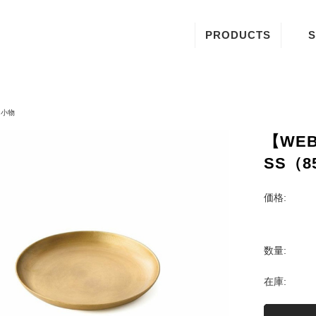
PRODUCTS
S
ダストボックス
ティッシュボックス
他小物
トレイ
【WE
SS（8
プレート
バゲージラック
価格:
箱物
数量:
布物
在庫:
その他小物