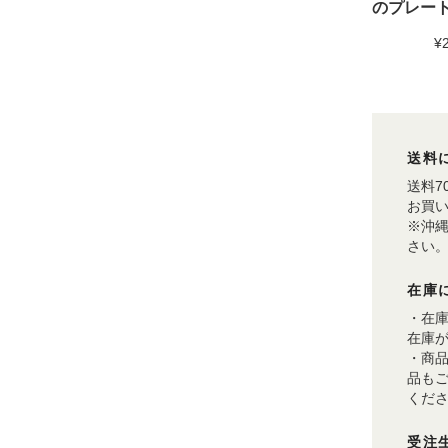
のプレート
¥
送料
送料7
お買い
※沖
さい
在庫
・在
在庫
・商
品も
くだ
受注