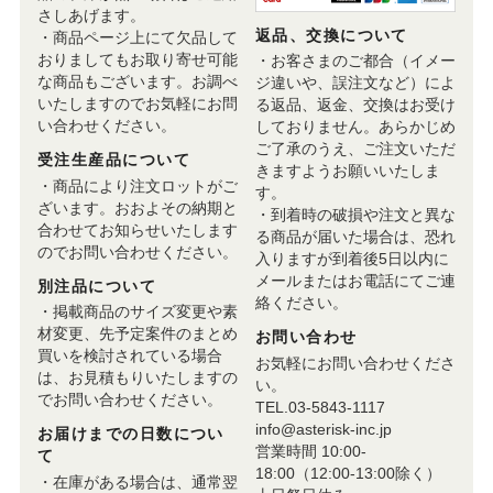
さしあげます。
返品、交換について
・商品ページ上にて欠品して
おりましてもお取り寄せ可能
・お客さまのご都合（イメー
な商品もございます。お調べ
ジ違いや、誤注文など）によ
いたしますのでお気軽にお問
る返品、返金、交換はお受け
い合わせください。
しておりません。あらかじめ
ご了承のうえ、ご注文いただ
受注生産品について
きますようお願いいたしま
・商品により注文ロットがご
す。
ざいます。おおよその納期と
・到着時の破損や注文と異な
合わせてお知らせいたします
る商品が届いた場合は、恐れ
のでお問い合わせください。
入りますが到着後5日以内に
メールまたはお電話にてご連
別注品について
絡ください。
・掲載商品のサイズ変更や素
材変更、先予定案件のまとめ
お問い合わせ
買いを検討されている場合
お気軽にお問い合わせくださ
は、お見積もりいたしますの
い。
でお問い合わせください。
TEL.03-5843-1117
info@asterisk-inc.jp
お届けまでの日数につい
営業時間 10:00-
て
18:00（12:00-13:00除く）
・在庫がある場合は、通常翌