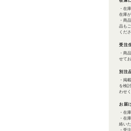
在庫
・在
在庫
・商
品も
くだ
受注
・商
せて
別注
・掲
を検
わせ
お届
・在
・在
絡い
・受