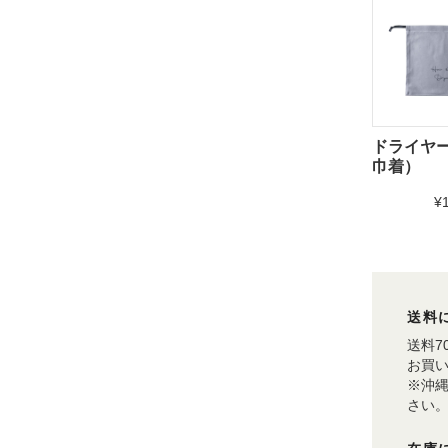
ドライヤ
巾着）
¥
送料
送料7
お買い
※沖
さい