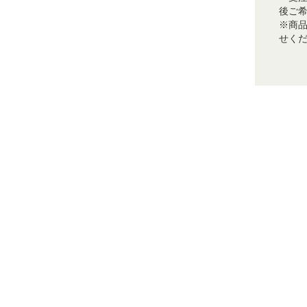
後ご
※商
せく