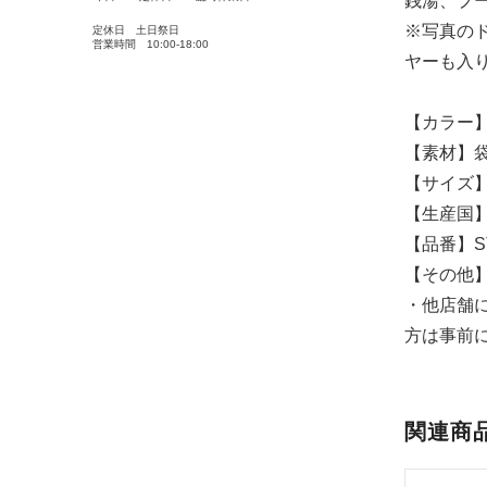
銭湯、プ
※写真のド
定休日 土日祭日
営業時間 10:00-18:00
ヤーも入
【カラー
【素材】袋
【サイズ】2
【生産国
【品番】ST
【その他
・他店舗
方は事前
関連商