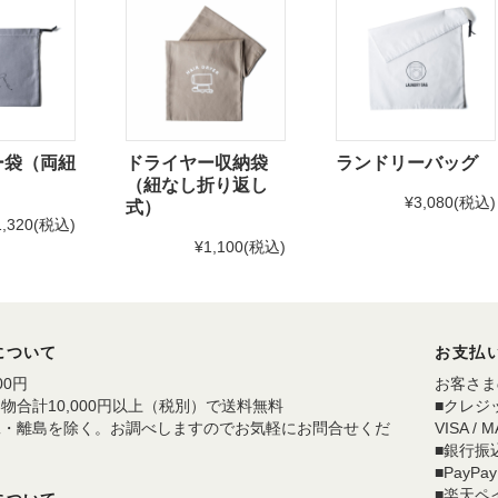
ー袋（両紐
ドライヤー収納袋
ランドリーバッグ
（紐なし折り返し
¥3,080
(税込)
式）
1,320
(税込)
¥1,100
(税込)
について
お支払
00円
お客さま
物合計10,000円以上（税別）で送料無料
■クレジ
縄・離島を除く。お調べしますのでお気軽にお問合せくだ
VISA / 
。
■銀行振
■PayPay
■楽天ペ