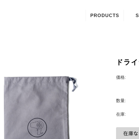
PRODUCTS
S
ダストボックス
ティッシュボックス
トレイ
ドライ
プレート
価格:
バゲージラック
箱物
数量:
布物
在庫:
その他小物