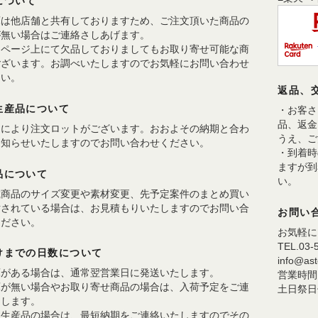
について
庫は他店舗と共有しておりますため、ご注文頂いた商品の
が無い場合はご連絡さしあげます。
品ページ上にて欠品しておりましてもお取り寄せ可能な商
ございます。お調べいたしますのでお気軽にお問い合わせ
さい。
返品、
生産品について
・お客さ
品、返金
品により注文ロットがございます。おおよその納期と合わ
うえ、ご
お知らせいたしますのでお問い合わせください。
・到着時
ますが到
品について
い。
載商品のサイズ変更や素材変更、先予定案件のまとめ買い
討されている場合は、お見積もりいたしますのでお問い合
お問い
ください。
お気軽に
TEL.03-
けまでの日数について
info@aste
庫がある場合は、通常翌営業日に発送いたします。
営業時間 1
庫が無い場合やお取り寄せ商品の場合は、入荷予定をご連
土日祭日
たします。
注生産品の場合は、最短納期をご連絡いたしますのでその