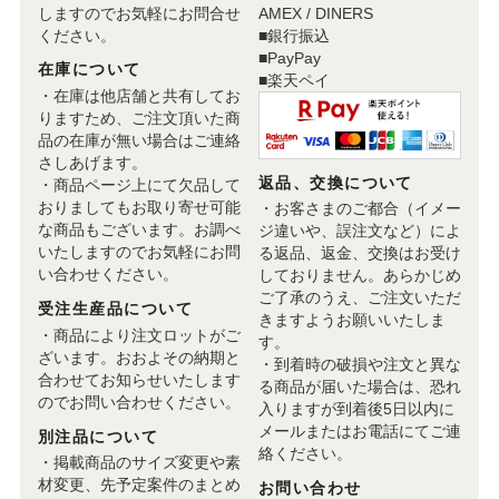
しますのでお気軽にお問合せ
AMEX / DINERS
ください。
■銀行振込
■PayPay
在庫について
■楽天ペイ
・在庫は他店舗と共有してお
りますため、ご注文頂いた商
品の在庫が無い場合はご連絡
さしあげます。
返品、交換について
・商品ページ上にて欠品して
おりましてもお取り寄せ可能
・お客さまのご都合（イメー
な商品もございます。お調べ
ジ違いや、誤注文など）によ
いたしますのでお気軽にお問
る返品、返金、交換はお受け
い合わせください。
しておりません。あらかじめ
ご了承のうえ、ご注文いただ
受注生産品について
きますようお願いいたしま
・商品により注文ロットがご
す。
ざいます。おおよその納期と
・到着時の破損や注文と異な
合わせてお知らせいたします
る商品が届いた場合は、恐れ
のでお問い合わせください。
入りますが到着後5日以内に
メールまたはお電話にてご連
別注品について
絡ください。
・掲載商品のサイズ変更や素
材変更、先予定案件のまとめ
お問い合わせ