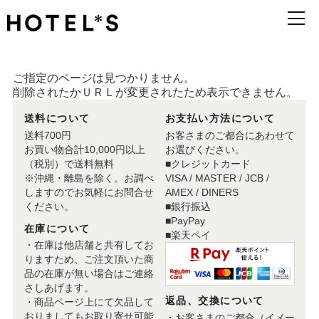
ご指定のページは見つかりません。
削除されたかＵＲＬが変更されたため表示できません。
送料について
お支払い方法について
送料700円
お客さまのご都合にあわせて
お買い物合計10,000円以上
お選びください。
（税別）で送料無料
■クレジットカード
※沖縄・離島を除く。お調べ
VISA / MASTER / JCB /
しますのでお気軽にお問合せ
AMEX / DINERS
ください。
■銀行振込
■PayPay
在庫について
■楽天ペイ
・在庫は他店舗と共有してお
りますため、ご注文頂いた商
品の在庫が無い場合はご連絡
さしあげます。
返品、交換について
・商品ページ上にて欠品して
おりましてもお取り寄せ可能
・お客さまのご都合（イメー